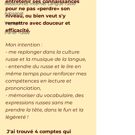
entretenir ses connaissances 
Ressources Internet Langue russe
pour ne pas «perdre» son 
Artisanat
niveau, ou bien veut s'y  
Voyager
remettre avec douceur et 
efficacité.
Parler russe
Mon intention :  
- me replonger dans la culture 
russe et la musique de la langue,  
- entendre du russe et le lire en 
même temps pour renforcer mes 
compétences en lecture et 
prononciation,  
- mémoriser du vocabulaire, des 
expressions russes sans me 
prendre la tête, dans le fun et la 
légèreté !
J'ai trouvé 4 comptes qui 