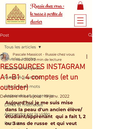
Russie chez vous =
le russe à portée de
clavier
Post
Tous les articles
Pascale Massicot - Russie chez vous
Tous les articles
11 nov. 2020
2 min de lecture
RESSOURCES INSTAGRAM
Russie de toujours
A1-B1 : 4 comptes (et un
Russie Aujourd'hui
outsider)
Histoires de mots
Apprendre et progresser
Dernière mise à jour :
19 janv. 2022
Aujourd'hui je me suis mise 
Livres et méthodes
dans la peau d'un ancien élève/
Apprendre par la vidéo
étudiant/apprenant  qui a fait 1, 2 
Portraits
ou 3 ans de russe  et qui veut 