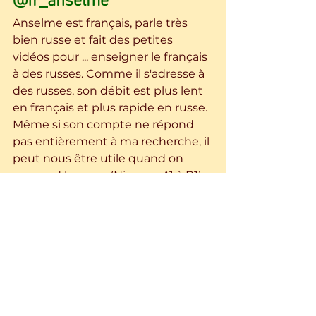
@fr_anselme
Anselme est français, parle très 
bien russe et fait des petites 
vidéos pour ... enseigner le français 
à des russes. Comme il s'adresse à 
des russes, son débit est plus lent 
en français et plus rapide en russe.  
Même si son compte ne répond 
pas entièrement à ma recherche, il 
peut nous être utile quand on 
apprend le russe (Niveaux A1 à B1).  
apprendre facilement
grammaire russe
A1
vocabulaire russe
A2
B1
mots russes courants
russe traduction
phrases types
instagram russe
phrases utiles en russe
Ressources web
Apprendre et progresser
Livres et méthodes
Ressources Internet Langue russe